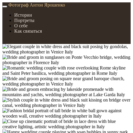
Фотограф Антон Ярошенко
Истории
Портреты
О себе
Как связаться